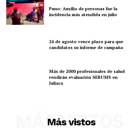
Puno: Auxilio de personas fue la
incidencia más atendida en julio
SUSCRIBETE
24 de agosto vence plazo para que
candidatos su informe de campaña
Diario los Andes
Nosotros
Más de 2000 profesionales de salud
rendirán evaluación SERUMS en
Contacto
Juliaca
Prensa
MÁS VISTOS
Más vistos