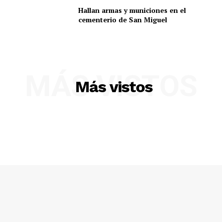
Hallan armas y municiones en el
cementerio de San Miguel
MÁS VISTOS
Más vistos
SUSCRIBETE
Diario los Andes
Nosotros
Contacto
Prensa