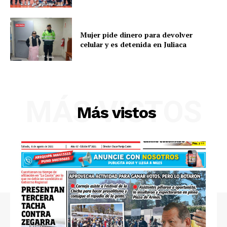
Mujer pide dinero para devolver
celular y es detenida en Juliaca
MÁS VISTOS
SUSCRIBETE
Más vistos
Diario los Andes
Nosotros
Contacto
Prensa