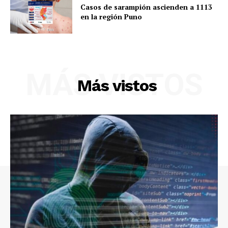
Casos de sarampión ascienden a 1113
en la región Puno
MÁS VISTOS
Más vistos