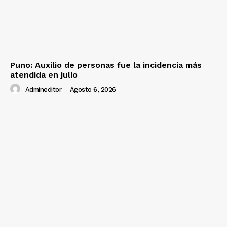
SUSCRIBETE
Diario los Andes
Puno: Auxilio de personas fue la incidencia más
atendida en julio
Nosotros
Admineditor
-
Agosto 6, 2026
Contacto
Prensa