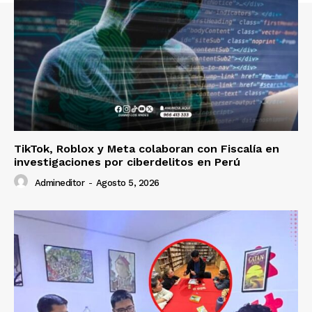
SUSCRIBETE
Diario los Andes
Nosotros
Contacto
TikTok, Roblox y Meta colaboran con Fiscalía en
Prensa
investigaciones por ciberdelitos en Perú
Admineditor
-
Agosto 5, 2026