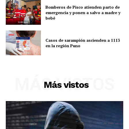
Bomberos de Pisco atienden parto de
emergencia y ponen a salvo a madre y
bebé
Casos de sarampión ascienden a 1113
en la región Puno
MÁS VISTOS
Más vistos