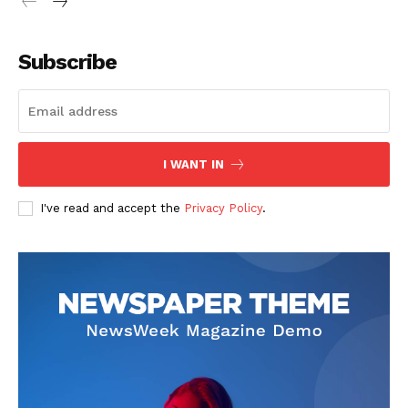
Subscribe
SUSCRIBETE
I WANT IN
I've read and accept the
Privacy Policy
.
Diario los Andes
Nosotros
Contacto
Prensa