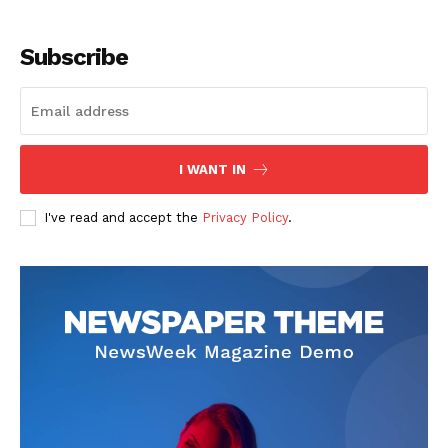
Subscribe
I WANT IN
SUSCRIBETE
I've read and accept the
Privacy Policy
.
Diario los Andes
Nosotros
Contacto
Prensa