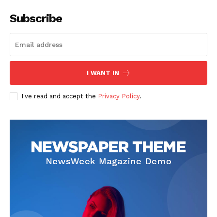
Subscribe
I WANT IN
SUSCRIBETE
I've read and accept the
Privacy Policy
.
Diario los Andes
Nosotros
Contacto
Prensa