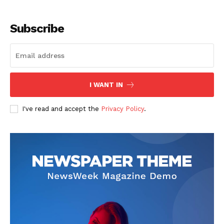
Subscribe
I WANT IN
SUSCRIBETE
I've read and accept the
Privacy Policy
.
Diario los Andes
Nosotros
Contacto
Prensa