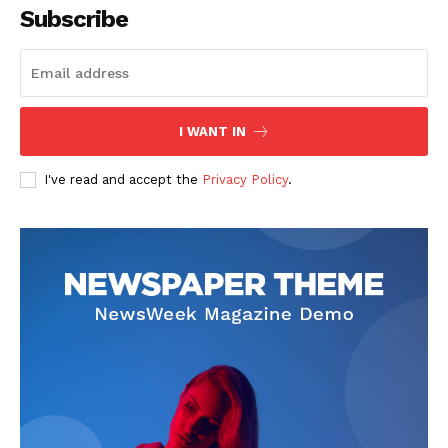
Subscribe
I WANT IN
SUSCRIBETE
I've read and accept the
Privacy Policy
.
Diario los Andes
Nosotros
Contacto
Prensa