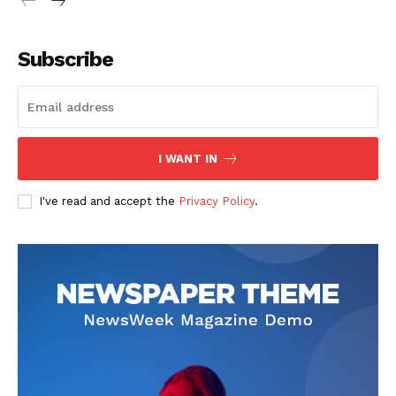
Subscribe
SUSCRIBETE
I WANT IN
I've read and accept the
Privacy Policy
.
Diario los Andes
Nosotros
Contacto
Prensa