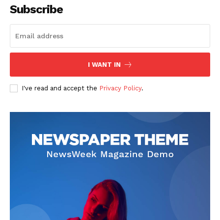
Subscribe
I WANT IN
SUSCRIBETE
I've read and accept the
Privacy Policy
.
Diario los Andes
Nosotros
Contacto
Prensa