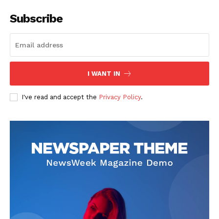
Subscribe
I WANT IN
SUSCRIBETE
I've read and accept the
Privacy Policy
.
Diario los Andes
Nosotros
Contacto
Prensa