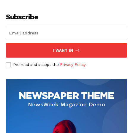
Subscribe
I WANT IN
SUSCRIBETE
I've read and accept the
Privacy Policy
.
Diario los Andes
Nosotros
Contacto
Prensa