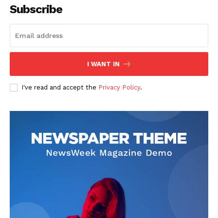
Subscribe
I WANT IN
SUSCRIBETE
I've read and accept the
Privacy Policy
.
Diario los Andes
Nosotros
Contacto
Prensa