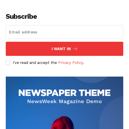
Subscribe
I WANT IN
SUSCRIBETE
I've read and accept the
Privacy Policy
.
Diario los Andes
Nosotros
Contacto
Prensa