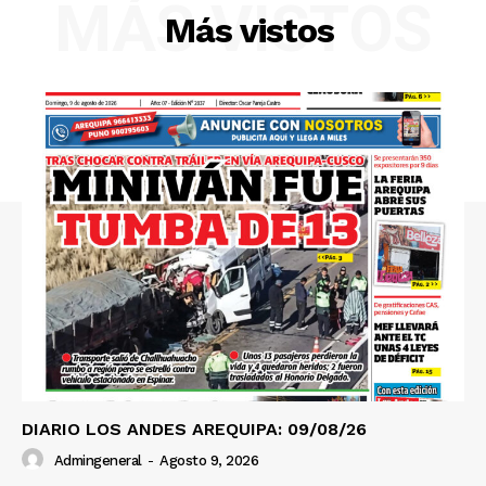
MÁS VISTOS
Más vistos
Nosotros
Contacto
Prensa
DIARIO LOS ANDES AREQUIPA: 09/08/26
Admingeneral
-
Agosto 9, 2026