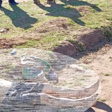
Diario los Andes
Nosotros
Contacto
Prensa
ETE