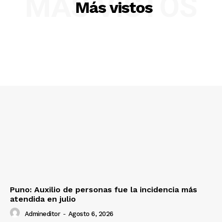
MÁS VISTOS
Más vistos
Diario los Andes
Nosotros
Contacto
Prensa
Puno: Auxilio de personas fue la incidencia más
atendida en julio
Admineditor
-
Agosto 6, 2026