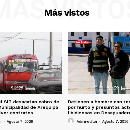
MÁS VISTO
Más vistos
l SIT desacatan cobro de
Detienen a hombre con req
 Municipalidad de Arequipa
por hurto y presuntos act
lver contratos
libidinosos en Desaguader
r
-
Agosto 7, 2026
Admineditor
-
Agosto 7, 2026