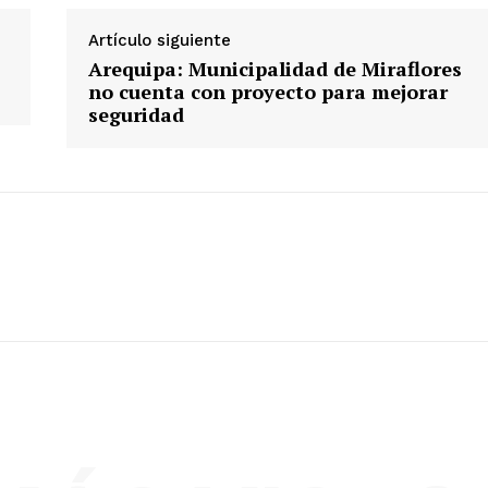
Artículo siguiente
Diario los Andes
Arequipa: Municipalidad de Miraflores
no cuenta con proyecto para mejorar
seguridad
Nosotros
Contacto
Prensa
ETE