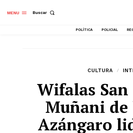
Buscar
MENU
POLÍTICA
POLICIAL
RE
CULTURA
IN
Wifalas San 
Muñani de 
Azángaro li