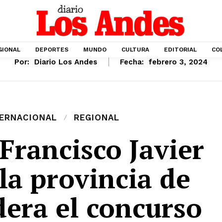
GIONAL
DEPORTES
MUNDO
CULTURA
EDITORIAL
CO
Por:
Diario Los Andes
Fecha:
febrero 3, 2024
TERNACIONAL
REGIONAL
Francisco Javier
la provincia de
dera el concurso