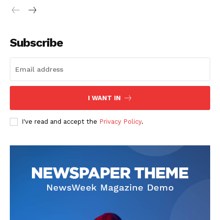
Subscribe
SUSCRIBETE
I WANT IN
I've read and accept the
Privacy Policy
.
Diario los Andes
Nosotros
Contacto
Prensa