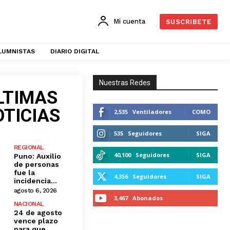
Mi cuenta
SUSCRIBETE
LUMNISTAS
DIARIO DIGITAL
Nuestras Redes
LTIMAS
OTICIAS
2,535
Ventiladores
COMO
535
Seguidores
SIGA
REGIONAL
40,100
Seguidores
SIGA
Puno: Auxilio
de personas
fue la
4,356
Seguidores
SIGA
incidencia...
agosto 6, 2026
3,467
Abonados
NACIONAL
24 de agosto
SUSCRÍBASE A
vence plazo
para que...