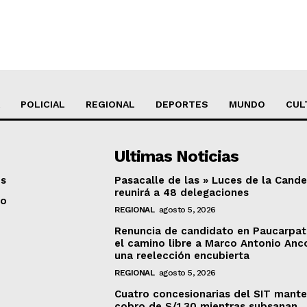
POLICIAL
REGIONAL
DEPORTES
MUNDO
CUL
Ultimas Noticias
os
Pasacalle de las » Luces de la Cande
reunirá a 48 delegaciones
to
REGIONAL
agosto 5, 2026
Renuncia de candidato en Paucarpat
el camino libre a Marco Antonio Anc
una reelección encubierta
REGIONAL
agosto 5, 2026
Cuatro concesionarias del SIT mant
cobro de S/1.30 mientras subsanan