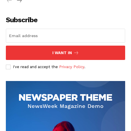
Subscribe
SUSCRIBETE
I WANT IN
I've read and accept the
Privacy Policy
.
Diario los Andes
Nosotros
Contacto
Prensa