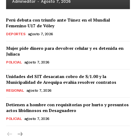
Admineditor
-
Agosto 7, 2026
Perú debuta con triunfo ante Túnez en el Mundial
Femenino U17 de Vóley
DEPORTES
agosto 7, 2026
Mujer pide dinero para devolver celular y es detenida en
Juliaca
SUSCRIBETE
POLICIAL
agosto 7, 2026
Unidades del SIT desacatan cobro de S/1.00 y la
Municipalidad de Arequipa evalúa resolver contratos
Diario los Andes
REGIONAL
agosto 7, 2026
Nosotros
Detienen a hombre con requisitorias por hurto y presuntos
Contacto
actos libidinosos en Desaguadero
Prensa
POLICIAL
agosto 7, 2026