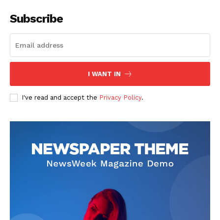
Subscribe
I WANT IN
SUSCRIBETE
I've read and accept the
Privacy Policy
.
Diario los Andes
Nosotros
Contacto
Prensa