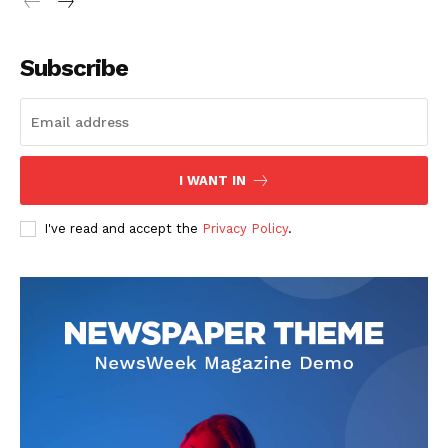
Subscribe
SUSCRIBETE
I WANT IN
I've read and accept the
Privacy Policy
.
Diario los Andes
Nosotros
Contacto
Prensa