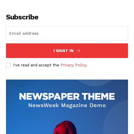
Subscribe
I WANT IN
SUSCRIBETE
I've read and accept the
Privacy Policy
.
Diario los Andes
Nosotros
Contacto
Prensa