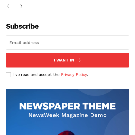
Subscribe
SUSCRIBETE
I WANT IN
I've read and accept the
Privacy Policy
.
Diario los Andes
Nosotros
Contacto
Prensa