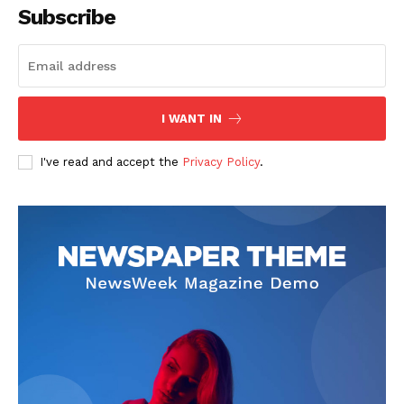
Subscribe
I WANT IN
SUSCRIBETE
I've read and accept the
Privacy Policy
.
Diario los Andes
Nosotros
Contacto
Prensa