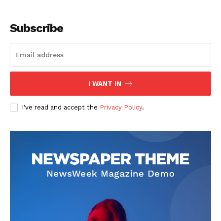
Subscribe
I WANT IN
SUSCRIBETE
I've read and accept the
Privacy Policy
.
Diario los Andes
Nosotros
Contacto
Prensa