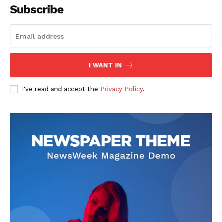
Subscribe
I WANT IN
SUSCRIBETE
I've read and accept the
Privacy Policy
.
Diario los Andes
Nosotros
Contacto
Prensa