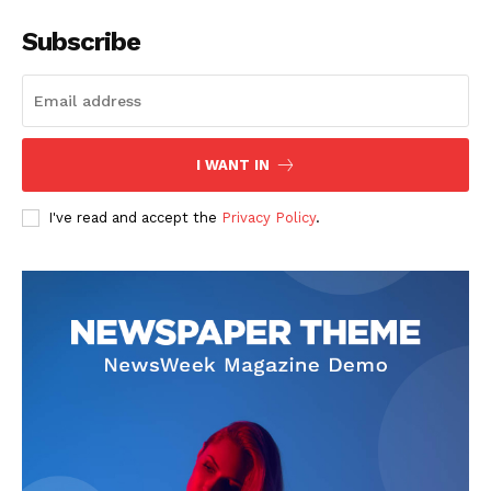
Subscribe
I WANT IN
SUSCRIBETE
I've read and accept the
Privacy Policy
.
Diario los Andes
Nosotros
Contacto
Prensa