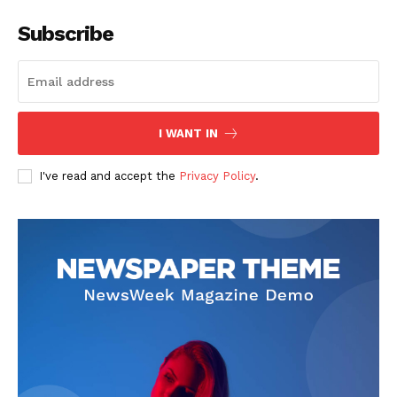
Subscribe
I WANT IN
SUSCRIBETE
I've read and accept the
Privacy Policy
.
Diario los Andes
Nosotros
Contacto
Prensa