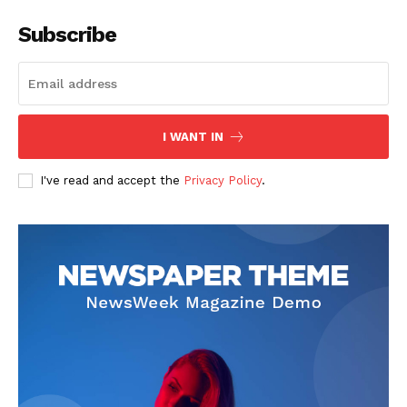
Subscribe
I WANT IN
SUSCRIBETE
I've read and accept the
Privacy Policy
.
Diario los Andes
Nosotros
Contacto
Prensa