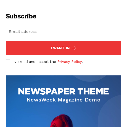
Subscribe
I WANT IN
SUSCRIBETE
I've read and accept the
Privacy Policy
.
Diario los Andes
Nosotros
Contacto
Prensa