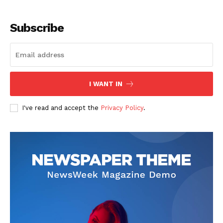
Subscribe
SUSCRIBETE
I WANT IN
I've read and accept the
Privacy Policy
.
Diario los Andes
Nosotros
Contacto
Prensa