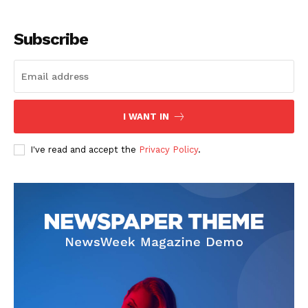
Subscribe
I WANT IN
SUSCRIBETE
I've read and accept the
Privacy Policy
.
Diario los Andes
Nosotros
Contacto
Prensa