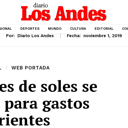
GIONAL
DEPORTES
MUNDO
CULTURA
EDITORIAL
CO
Por:
Diario Los Andes
Fecha:
noviembre 1, 2019
L
WEB PORTADA
es de soles se
 para gastos
rientes