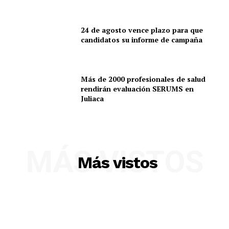
24 de agosto vence plazo para que
candidatos su informe de campaña
Más de 2000 profesionales de salud
rendirán evaluación SERUMS en
Juliaca
SUSCRIBETE
MÁS VISTOS
Más vistos
Diario los Andes
Nosotros
Contacto