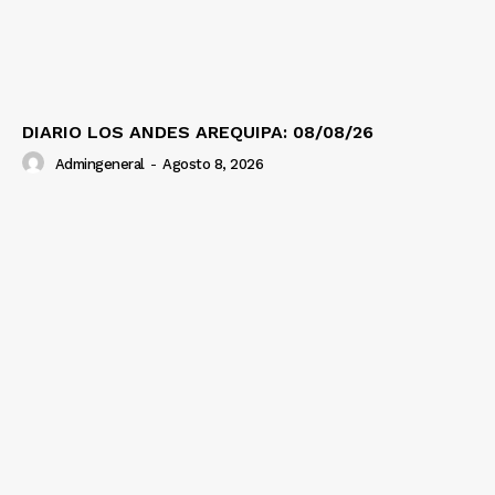
Diario los Andes
DIARIO LOS ANDES AREQUIPA: 08/08/26
Nosotros
Admingeneral
-
Agosto 8, 2026
Contacto
Prensa