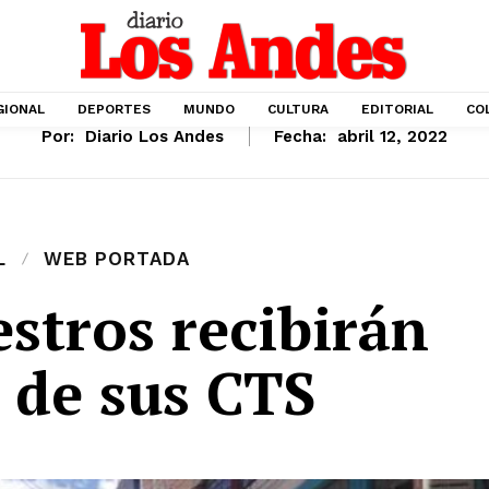
GIONAL
DEPORTES
MUNDO
CULTURA
EDITORIAL
CO
Por:
Diario Los Andes
Fecha:
abril 12, 2022
L
WEB PORTADA
stros recibirán
 de sus CTS