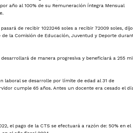
 por año al 100% de su Remuneración Íntegra Mensual
se.
 pasará de recibir 1023246 soles a recibir 72009 soles, dijo
e de la Comisión de Educación, Juventud y Deporte duran
desarrollará de manera progresiva y beneficiará a 255 mi
 laboral se desarrolle por límite de edad al 31 de
rvidor cumple 65 años. Antes un docente era cesado el dí
Diario los Andes
Nosotros
022, el pago de la CTS se efectuará a razón de: 50% en el
Contacto