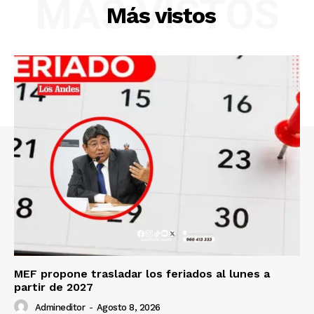
MÁS VISTOS
Más vistos
Diario los Andes
Nosotros
Contacto
Prensa
MEF propone trasladar los feriados al lunes a
partir de 2027
Admineditor
-
Agosto 8, 2026