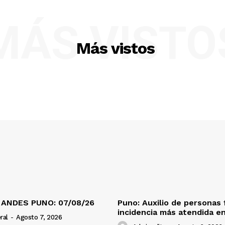
MÁS VISTO
Más vistos
 ANDES PUNO: 07/08/26
Puno: Auxilio de personas 
incidencia más atendida en
ral
-
Agosto 7, 2026