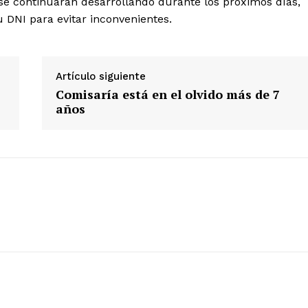
 se continuarán desarrollando durante los próximos días,
u DNI para evitar inconvenientes.
Diario los Andes
Nosotros
Artículo siguiente
Contacto
Comisaría está en el olvido más de 7
Prensa
años
ETE