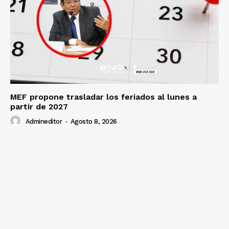
SUSCRIBETE
Diario los Andes
MEF propone trasladar los feriados al lunes a
Nosotros
partir de 2027
Contacto
Admineditor
-
Agosto 8, 2026
Prensa