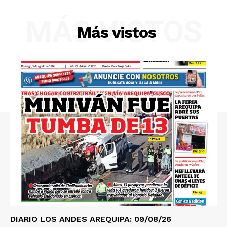
Diario los Andes
MÁS VISTOS
Nosotros
Más vistos
Contacto
Prensa
DIARIO LOS ANDES AREQUIPA: 09/08/26