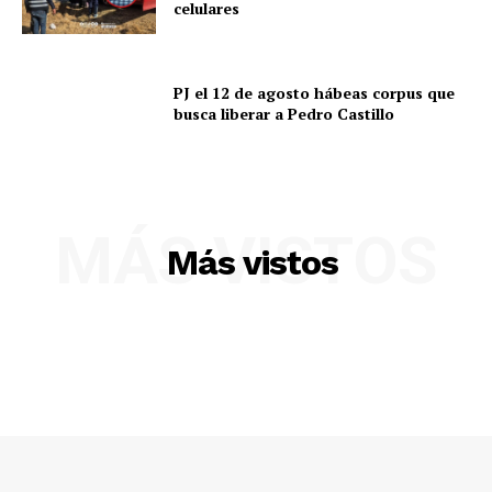
celulares
PJ el 12 de agosto hábeas corpus que
busca liberar a Pedro Castillo
MÁS VISTOS
Más vistos
SUSCRIBETE
Diario los Andes
Nosotros
Contacto