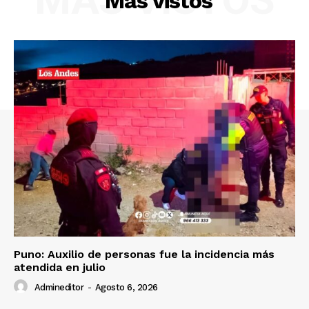
Más vistos
SUSCRIBETE
Diario los Andes
Nosotros
Contacto
Prensa
Puno: Auxilio de personas fue la incidencia más
atendida en julio
Admineditor
-
Agosto 6, 2026